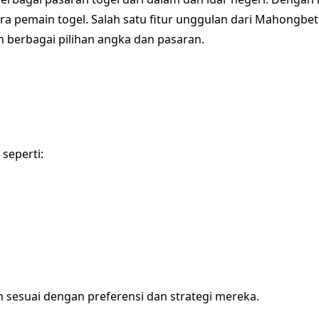
a pemain togel. Salah satu fitur unggulan dari Mahongbe
erbagai pilihan angka dan pasaran.
seperti:
 sesuai dengan preferensi dan strategi mereka.