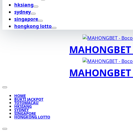
hksiang
sydney
singapore
hongkong lotto
MAHONGBET -
MAHONGBET -
HOME
BUKTI JACKPOT
TOTOMACAU
HKSIANG
SYDNEY
SINGAPORE
HONGKONG LOTTO