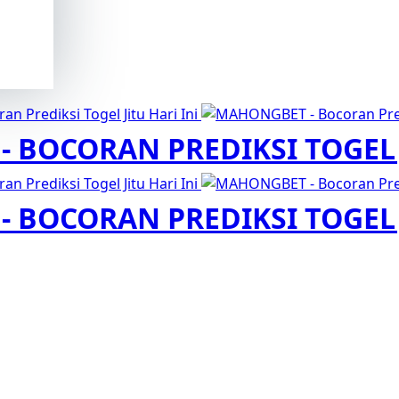
 BOCORAN PREDIKSI TOGEL J
 BOCORAN PREDIKSI TOGEL J